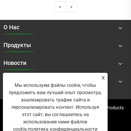
«
»
О Нас
Продукты
Новости
X
Контакты
Мы используем файлы cookie, чтобы
предложить вам лучший опыт просмотра,
анализировать трафик сайта и
персонализировать контент. Используя
Авторские права © 2025 Micro Mist Irrigation Products
этот сайт, вы соглашаетесь на
Co., Ltd. Все права защищены.
использование нами файлов
Links
Sitemap
RSS
XML
cookie.
политика конфиденциальности
политика конфиденциальности