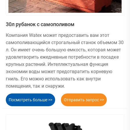
цветов,
Эко-
модульная
садоводство
пластик,
конструкция,
Ком
Вертикальный
металл
оснащена
помеще
30л рубанок с самополивом
сад
системой
Компания Watex может предоставить вам этот
орошения,
самополивающийся строгальный станок объемом 30
устойчивость к
л. Он имеет очень большую емкость, которая может
УФ-коррозии.
удовлетворить ежедневные потребности в посадке
Посадка своими
крупных растений. Интеллектуальная функция
руками для
экономии воды может предотвратить корневую
создания
гниль. Его можно использовать как внутри
собственного
помещения, так и снаружи.
Модульная
зеленого мира,
вертикальная
металл,
используется как
Двор,
Посмотреть больше >>
Отправить запрос >>
садовая
пластик
в помещении, так
кашпо
и на открытом
воздухе,
оснащена