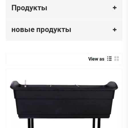
принятие осознанных решений в повседневной жизни
Продукты
— от продуктов, которые мы покупаем, до энергии,
которую мы потребляем, — чтобы минимизировать
негативное воздействие на планету. Такой подход не
новые продукты
только приносит пользу окружающей среде, но также
способствует личному здоровью и финансовой
экономии. По мере того, как все больше людей
осознают острую необходимость охраны
View as
окружающей среды, Green Living превратилась из
нишевого интереса в глобальное движение,
поддерживаемое инновационными продуктами и
технологиями, разработанными для экологически
сознательных потребителей.
Почему стоит выбрать «Зеленую жизнь»?
Улучшает самочувствие: Растения улучшают
качество воздуха, уменьшают стресс и повышают