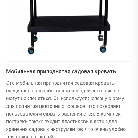
производительность.
Решения для экономии места: идеально подходят
для квартир, офисов и небольших территорий, где
традиционное садоводство невозможно.
Устойчивый образ жизни: выращивайте собственные
травы, цветы или овощи, сокращая выбросы
углекислого газа.
Присоединяйтесь к движению «Зеленая жизнь»
Мобильная приподнятая садовая кровать
Обеспечьте более экологичное и здоровое будущее,
по одному растению за раз. Благодаря нашим умным
Эта мобильная приподнятая садовая кровать
и стильным решениям вы сможете наслаждаться
специально разработана для людей, которые не
благами природы, где бы вы ни жили.
могут наклониться. Он использует железную раму
Начните свое путешествие по «Зеленой жизни»
для поднятия цветочных горшков, что позволяет
пользователям сажать растения стоя. В комплект
сегодня!
поставки также входит пластиковый лоток для
хранения садовых инструментов, что очень удобно
Наша продукция Green Living состоит из четырех
для пожилых людей.
основных категорий: