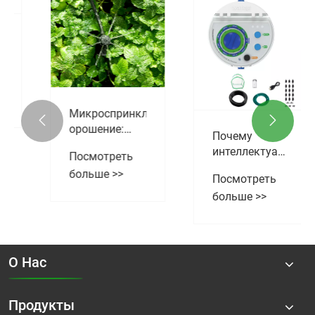
Как
Преимущества
микроразбрызгиватели
использования
повышают
микрораспылителя
Посмотреть
Посмотреть
эффективность
больше >>
больше >>
использования
воды при


поливе сада?
О Нас
Продукты