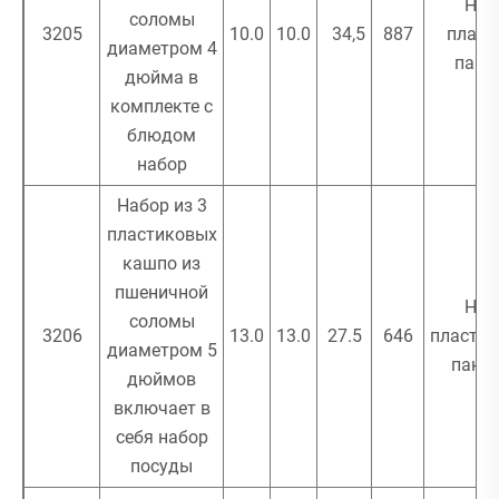
Нол
соломы
3205
10.0
10.0
34,5
887
пласт
диаметром 4
паке
дюйма в
комплекте с
блюдом
набор
Набор из 3
пластиковых
кашпо из
пшеничной
Нол
соломы
3206
13.0
13.0
27.5
646
пласти
диаметром 5
паке
дюймов
включает в
себя набор
посуды