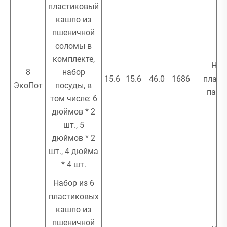
пластиковый
кашпо из
пшеничной
соломы в
комплекте,
Нол
8
набор
15.6
15.6
46.0
1686
пласт
ЭкоПот
посуды, в
паке
том числе: 6
дюймов * 2
шт., 5
дюймов * 2
шт., 4 дюйма
* 4 шт.
Набор из 6
пластиковых
кашпо из
пшеничной