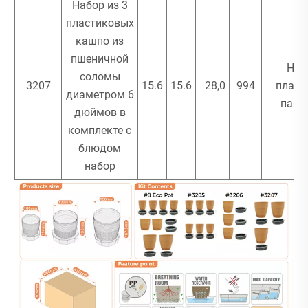
Набор из 3
пластиковых
кашпо из
пшеничной
Нол
соломы
3207
15.6
15.6
28,0
994
пласт
диаметром 6
паке
дюймов в
комплекте с
блюдом
набор