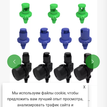


X
Мы используем файлы cookie, чтобы
Как микроразбрызгиватели могут
предложить вам лучший опыт просмотра,
оптимизировать распределение воды в
теплицах?
анализировать трафик сайта и