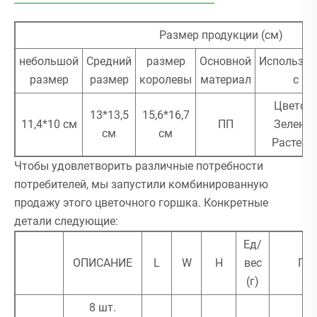
Размер продукции (см)
небольшой
Средний
размер
Основной
Используе
размер
размер
королевы
материал
с
Цветок
13*13,5
15,6*16,7
11,4*10 см
ПП
Зеленое
см
см
Растени
Чтобы удовлетворить различные потребности
потребителей, мы запустили комбинированную
продажу этого цветочного горшка. Конкретные
детали следующие:
Ед/
ОПИСАНИЕ
L
W
H
вес
ПК
(г)
8 шт.