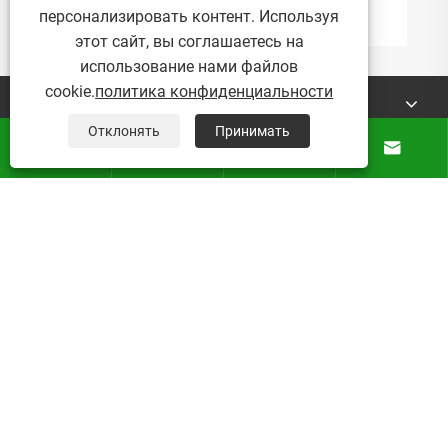
Посмотреть больше >>
персонализировать контент. Используя
этот сайт, вы соглашаетесь на
использование нами файлов
cookie.
политика конфиденциальности
О Нас
Отклонять
Принимать




Продукты
Новости
Контакты
Авторские права © 2025 Micro Mist Irrigation Products
Co., Ltd. Все права защищены.
Links
Sitemap
RSS
XML