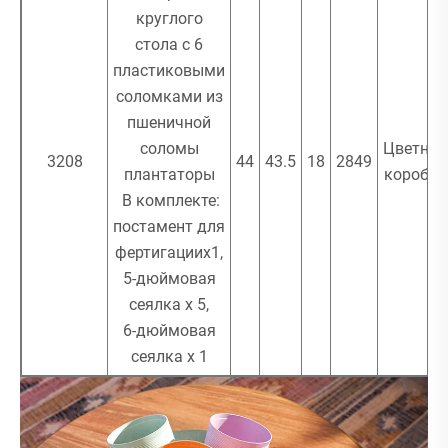
круглого
стола с 6
пластиковыми
соломками из
пшеничной
соломы
Цветная
3208
44
43.5
18
2849
плантаторы
коробка
В комплекте:
постамент для
фертигацииx1,
5-дюймовая
сеялка x 5,
6-дюймовая
сеялка х 1