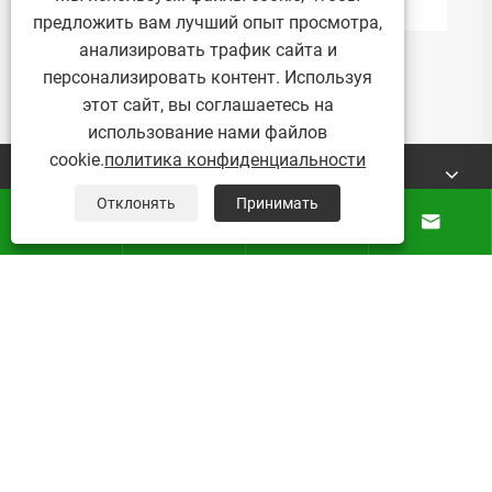
Как цветочный горшок в эко-
предложить вам лучший опыт просмотра,
садоводстве может изменить ваш опыт
анализировать трафик сайта и
устойчивого садоводства?
Посмотреть больше >>
персонализировать контент. Используя
этот сайт, вы соглашаетесь на
использование нами файлов
cookie.
политика конфиденциальности
О Нас
Отклонять
Принимать




Продукты
Новости
Контакты
Авторские права © 2025 Micro Mist Irrigation Products