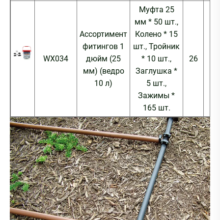
Муфта 25
мм * 50 шт.,
Ассортимент
Колено * 15
фитингов 1
шт., Тройник
WX034
дюйм (25
* 10 шт.,
26
26
мм) (ведро
Заглушка *
10 л)
5 шт.,
Зажимы *
165 шт.