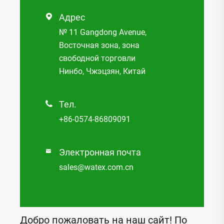
Адрес

№ 11 Gangdong Avenue,
Восточная зона, зона
свободной торговли
Нинбо, Чжэцзян, Китай
Тел.

+86-0574-86809091
Электронная почта

sales@watex.com.cn
Добро пожаловать на наш сайт! По