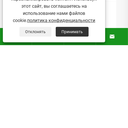
этот сайт, вы соглашаетесь на
Какую роль играют
использование нами файлов
микроразбрызгиватели в устойчивом
cookie.
политика конфиденциальности
тепличном сельском хозяйстве?
Посмотреть больше >>
Отклонять
Принимать




О Нас
Продукты
Новости
Контакты